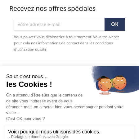
Recevez nos offres spéciales
Vous pouvez vous désinscrire à tout moment. Vous trouverez
pour cela nos informations de contact dans les conditions
d'utilisation du site.
NOTRE SOCIÉTÉ

VOTRE COMPTE

INFORMATIONS
keyboard_arrow_down
Facebook
YouTube
Pinterest
Instagram