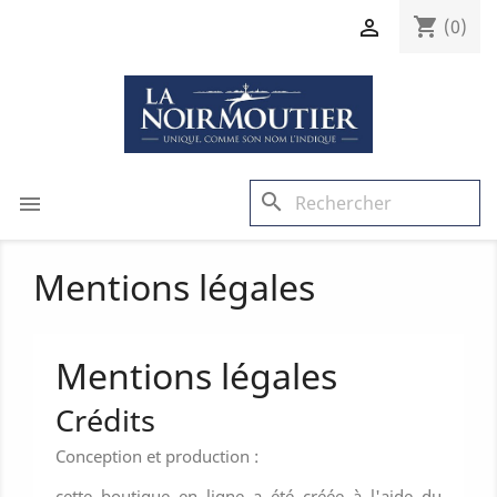
shopping_cart

(0)
search

Mentions légales
Mentions légales
Crédits
Conception et production :
cette boutique en ligne a été créée à l'aide du